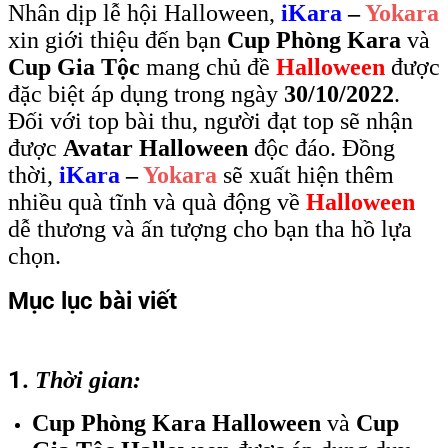
Nhân dịp lễ hội Halloween,
iKara
–
Yokara
xin giới thiệu đến bạn
Cup Phòng Kara
và
Cup Gia Tộc
mang chủ đề
Halloween
được
đặc biệt áp dụng trong ngày
30/10/2022
.
Đối với top bài thu, người đạt top sẽ nhận
được
Avatar Halloween
độc đáo. Đồng
thời,
iKara
–
Yokara
sẽ xuất hiện thêm
nhiều quà tĩnh và quà động về
Halloween
dễ thương và ấn tượng cho bạn tha hồ lựa
chọn.
Mục lục bài viết
1.
Thời gian:
1.
Thời gian:
2.
Áp dụng:
Cup Phòng Kara Halloween
và
Cup
3.
– Cup Phòng Kara Halloween: