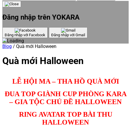
Đăng nhập trên YOKARA
Đăng nhập với Facebook
Đăng nhập với Gmail
Blog
/
Quà mới Halloween
Quà mới Halloween
LỄ HỘI MA – THA HỒ QUÀ MỚI
ĐUA TOP GIÀNH CUP PHÒNG KARA
– GIA TỘC CHỦ ĐỀ HALLOWEEN
RING AVATAR TOP BÀI THU
HALLOWEEN