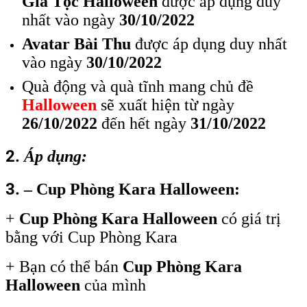
Gia Tộc Halloween
được áp dụng duy
nhất vào ngày
30/10/2022
4.
– Cup Gia Tộc Halloween:
Avatar Bài Thu
được áp dụng duy nhất
5.
2. Top 3 Cup Phòng Kara Halloween
vào ngày
30/10/2022
6.
Quà động và quà tĩnh mang chủ đề
3. Top 3 Avatar top bài thu
Halloween
sẽ xuất hiện từ ngày
26/10/2022
đến hết ngày
31/10/2022
2.
Áp dụng:
3.
– Cup Phòng Kara Halloween:
+
Cup Phòng Kara Halloween
có giá trị
bằng với Cup Phòng Kara
+ Bạn có thể bán
Cup Phòng Kara
Halloween
của mình