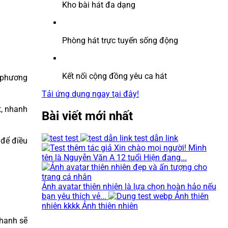
Kho bài hát đa dạng
Phòng hát trực tuyến sống động
Kết nối cộng đồng yêu ca hát
p phương
Tải ứng dụng ngay tại đây!
t, nhanh
Bài viết mới nhất
test
test dẫn link
 để điều
Xin chào mọi người! Mình
tên là Nguyễn Văn A 12 tuổi Hiện đang...
Ảnh avatar thiên nhiên là lựa chọn hoàn hảo nếu
bạn yêu thích vẻ...
Ảnh thiên
nhiên kkkk Ảnh thiên nhiên
thanh sẽ