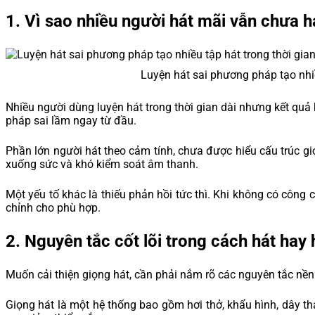
1.
Vì sao nhiều người hát mãi vẫn chưa h
2.
Nguyên tắc cốt lõi trong cách hát hay hơn
3.
Hướng dẫn hát hay từ cơ bản cho người mới
Luyện hát sai phương pháp tạo nhiề
4.
Cách để có 1 giọng hát hay đi qua giọng ngày hằng
Nhiều người dùng luyện hát trong thời gian dài nhưng kết qu
pháp sai lầm ngay từ đầu.
5.
Cách hát hay cho nam – những lưu ý quan trọng
Phần lớn người hát theo cảm tính, chưa được hiểu cấu trúc gi
6.
Những sai lầm tạo hát không hay dù luyện rất nhiều
xuống sức và khó kiểm soát âm thanh.
7.
Nên học hát online hay tự luyện tại nhà?
Một yếu tố khác là thiếu phản hồi tức thì. Khi không có công 
chỉnh cho phù hợp.
8.
Kết luận
2.
Nguyên tắc cốt lõi trong cách hát hay
Muốn cải thiện giọng hát, cần phải nắm rõ các nguyên tắc nền 
Giọng hát là một hệ thống bao gồm hơi thở, khẩu hình, dây t