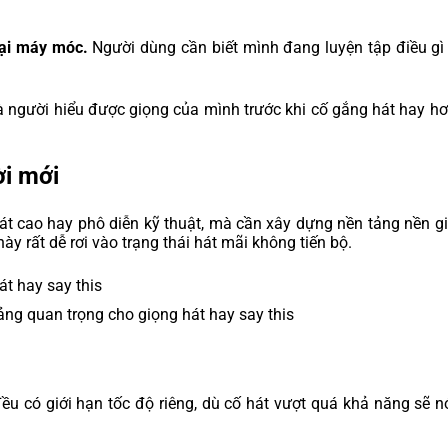
 lại máy móc.
Người dùng cần biết mình đang luyện tập điều g
à người hiểu được giọng của mình trước khi cố gắng hát hay h
ời mới
hát cao hay phô diễn kỹ thuật, mà cần xây dựng nền tảng nền g
ày rất dễ rơi vào trạng thái hát mãi không tiến bộ.
ảng quan trọng cho giọng hát hay say this
u có giới hạn tốc độ riêng, dù cố hát vượt quá khả năng sẽ n