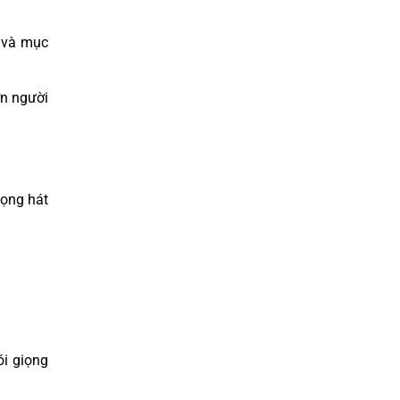
ì và mục
ơn người
iọng hát
ói giọng