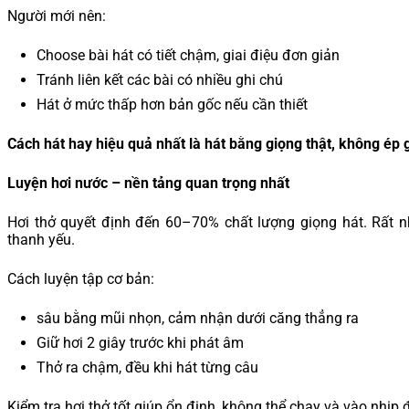
Người mới nên:
Choose bài hát có tiết chậm, giai điệu đơn giản
Tránh liên kết các bài có nhiều ghi chú
Hát ở mức thấp hơn bản gốc nếu cần thiết
Cách hát hay hiệu quả nhất là hát bằng giọng thật, không ép 
Luyện hơi nước – nền tảng quan trọng nhất
Hơi thở quyết định đến 60–70% chất lượng giọng hát. Rất n
thanh yếu.
Cách luyện tập cơ bản:
sâu bằng mũi nhọn, cảm nhận dưới căng thẳng ra
Giữ hơi 2 giây trước khi phát âm
Thở ra chậm, đều khi hát từng câu
Kiểm tra hơi thở tốt giúp ổn định, không thể chạy và vào nhịp