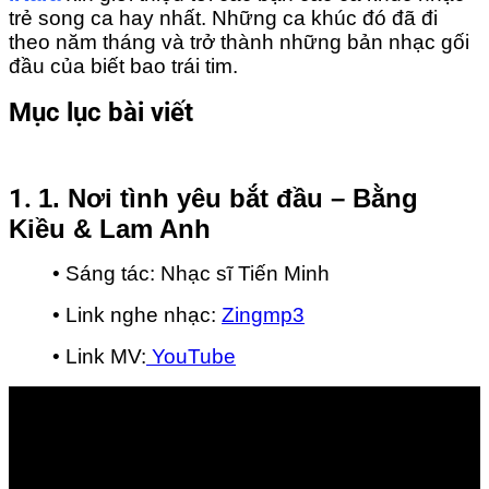
trẻ song ca hay nhất. Những ca khúc đó đã đi
theo năm tháng và trở thành những bản nhạc gối
đầu của biết bao trái tim.
Mục lục bài viết
1.
1. Nơi tình yêu bắt đầu – Bằng Kiều & Lam Anh
1.
1. Nơi tình yêu bắt đầu – Bằng
2.
2. Cơn mưa tình yêu – Hà Anh Tuấn & Phương Linh
Kiều & Lam Anh
3.
3. Ngày hạnh phúc – Hồ Ngọc Hà & V.music
• Sáng tác: Nhạc sĩ Tiến Minh
4.
4. Ngày cưới – Khắc Việt & Hương Tràm
• Link nghe nhạc:
Zingmp3
• Link MV:
YouTube
5.
5. Ta là của nhau – Ông Cao Thắng – Hương Tràm
6.
6. Mình yêu nhau bình yên thôi – Hà Anh Tuấn & Đinh
Hương
7.
7. Đừng như thói quen – Sara Lưu & Jaykii