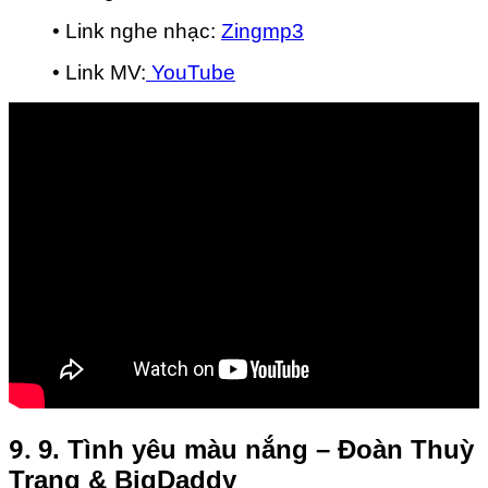
• Link nghe nhạc:
Zingmp3
• Link MV:
YouTube
9.
9. Tình yêu màu nắng – Đoàn Thuỳ
Trang & BigDaddy