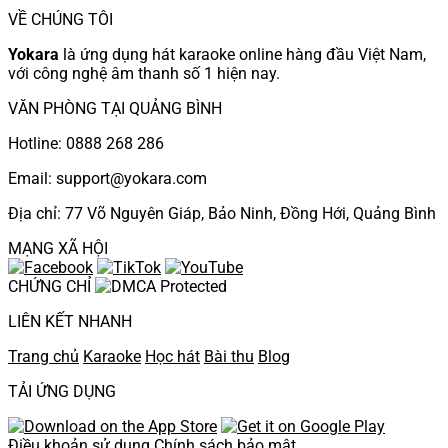
VỀ CHÚNG TÔI
Yokara
là ứng dụng hát karaoke online hàng đầu Việt Nam,
với công nghệ âm thanh số 1 hiện nay.
VĂN PHÒNG TẠI QUẢNG BÌNH
Hotline: 0888 268 286
Email: support@yokara.com
Địa chỉ: 77 Võ Nguyên Giáp, Bảo Ninh, Đồng Hới, Quảng Bình
MẠNG XÃ HỘI
CHỨNG CHỈ
LIÊN KẾT NHANH
Trang chủ
Karaoke
Học hát
Bài thu
Blog
TẢI ỨNG DỤNG
Điều khoản sử dụng
Chính sách bảo mật