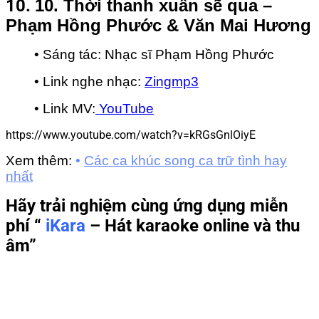
10.
10. Thời thanh xuân sẽ qua –
Phạm Hồng Phước & Văn Mai Hương
• Sáng tác: Nhạc sĩ Phạm Hồng Phước
• Link nghe nhạc:
Zingmp3
• Link MV:
YouTube
https://www.youtube.com/watch?v=kRGsGnlOiyE
Xem thêm:
•
Các ca khúc song ca trữ tình hay
nhất
Hãy trải nghiệm cùng ứng dụng miễn
phí “
iKara
– Hát karaoke online và thu
âm”