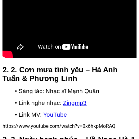
8.
8. Xe đạp – Thuỳ Chi & M4U
9.
9. Tình yêu màu nắng – Đoàn Thuỳ Trang & BigDaddy
10.
10. Thời thanh xuân sẽ qua – Phạm Hồng Phước & Văn
Mai Hương
2.
2. Cơn mưa tình yêu – Hà Anh
Tuấn & Phương Linh
• Sáng tác: Nhạc sĩ Mạnh Quân
• Link nghe nhạc:
Zingmp3
• Link MV:
YouTube
https://www.youtube.com/watch?v=0x6hkpMoRAQ