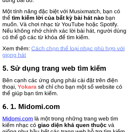
dung bài đó.
Một tính năng đặc biệt với Musixmatch, bạn có
thể
tìm kiếm lời của bất kỳ bài hát nào
bạn
muốn. Và chơi nhạc từ YouTube hoặc Spotify.
Nếu không nhớ chính xác lời bài hát, người dùng
có thể gõ các từ khóa để tìm kiếm.
Xem thêm:
Cách chọn thể loại nhạc phù hợp với
giọng hát
5.
Sử dụng trang web tìm kiếm
Bên cạnh các ứng dụng phải cài đặt trên điện
thoại,
Yokara
sẽ chỉ cho bạn một số website có
thể giúp bạn tìm kiếm.
6.
1. Midomi.com
Midomi.com
là một trong những trang web tìm
kiếm nhạc có
giao diện khá quen thuộc
và
giống như hầu hết các trang web hỗ trợ tìm kiếm