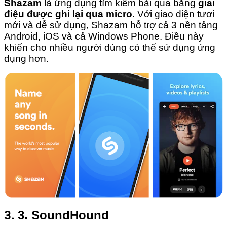
Shazam
là ứng dụng tìm kiếm bài qua bằng
giai
điệu được ghi lại qua micro
. Với giao diện tươi
5.
Sử dụng trang web tìm kiếm
mới và dễ sử dụng, Shazam hỗ trợ cả 3 nền tảng
Android, iOS và cả Windows Phone. Điều này
6.
1. Midomi.com
khiến cho nhiều người dùng có thể sử dụng ứng
dụng hơn.
7.
2. Musipedia.org
8.
3. Whatzatsong.com
8.1.
Hãy trải nghiệm cùng ứng dụng miễn phí “Yokara – Hát
karaoke online và thu âm”
3.
3. SoundHound