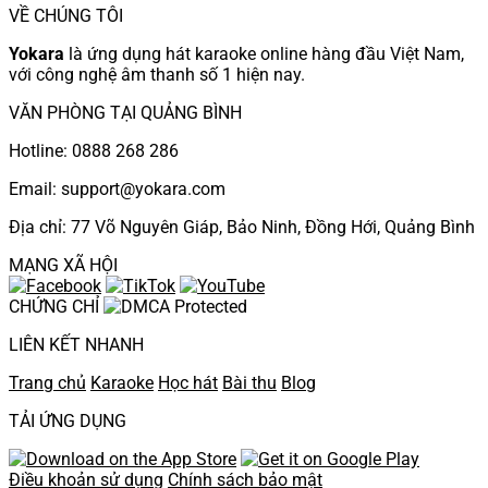
VỀ CHÚNG TÔI
Yokara
là ứng dụng hát karaoke online hàng đầu Việt Nam,
với công nghệ âm thanh số 1 hiện nay.
VĂN PHÒNG TẠI QUẢNG BÌNH
Hotline: 0888 268 286
Email: support@yokara.com
Địa chỉ: 77 Võ Nguyên Giáp, Bảo Ninh, Đồng Hới, Quảng Bình
MẠNG XÃ HỘI
CHỨNG CHỈ
LIÊN KẾT NHANH
Trang chủ
Karaoke
Học hát
Bài thu
Blog
TẢI ỨNG DỤNG
Điều khoản sử dụng
Chính sách bảo mật