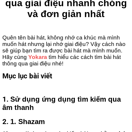
qua giai điệu nhanh chóng
và đơn giản nhất
Quên tên bài hát, không nhớ ca khúc mà mình
muốn hát nhưng lại nhớ giai điệu? Vậy cách nào
sẽ giúp bạn tìm ra được bài hát mà mình muốn.
Hãy cùng
Yokara
tìm hiểu các cách tìm bài hát
thông qua giai điệu nhé!
Mục lục bài viết
1.
Sử dụng ứng dụng tìm kiếm qua âm thanh
1.
Sử dụng ứng dụng tìm kiếm qua
2.
1. Shazam
âm thanh
3.
3. SoundHound
2.
1. Shazam
4.
4. Musixmatch