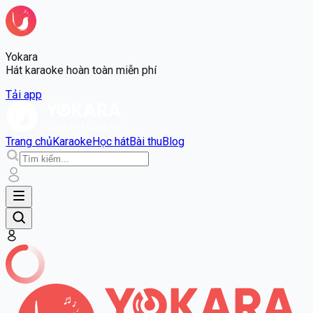
Yokara
Hát karaoke hoàn toàn miễn phí
Tải app
Trang chủ
Karaoke
Học hát
Bài thu
Blog