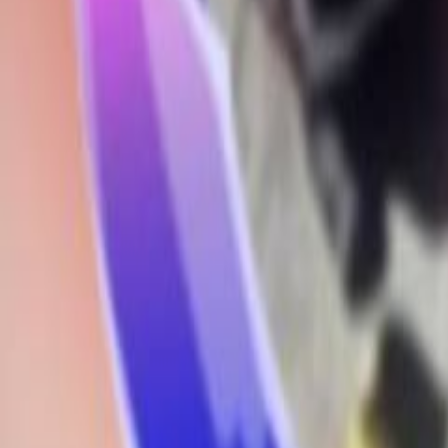
Karaoke Những Ngày Xưa Thân Ái Song Ca | Karaoke Nhạc Trữ 
Mỹ Lệ
,
Quê hương
501 lượt xem - 1 ngày trước
VỀ CHÚNG TÔI
Yokara
là ứng dụng hát karaoke online hàng đầu Việt Nam, với c
VĂN PHÒNG TẠI QUẢNG BÌNH
Hotline:
0888 268 286
Email:
support@yokara.com
Địa chỉ:
77 Võ Nguyên Giáp, Bảo Ninh, Đồng Hới, Quảng Bình
MẠNG XÃ HỘI