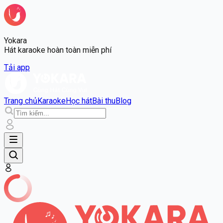
Yokara
Hát karaoke hoàn toàn miễn phí
Tải app
Trang chủ
Karaoke
Học hát
Bài thu
Blog