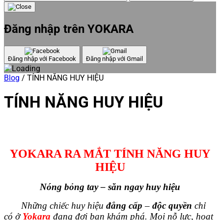
Đăng nhập trên YOKARA
Đăng nhập với Facebook
Đăng nhập với Gmail
Blog
/
TÍNH NĂNG HUY HIỆU
TÍNH NĂNG HUY HIỆU
YOKARA RA MẮT TÍNH NĂNG HUY
HIỆU
Nóng bỏng tay – săn ngay huy hiệu
Những chiếc huy hiệu
đẳng cấp
–
độc quyền
chỉ
có ở
Yokara
đang đợi bạn khám phá. Mọi nỗ lực, hoạt