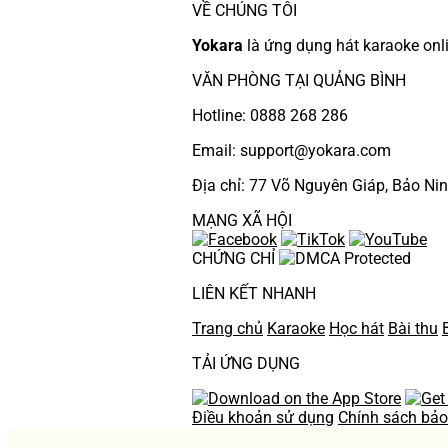
VỀ CHÚNG TÔI
Yokara
là ứng dụng hát karaoke onl
VĂN PHÒNG TẠI QUẢNG BÌNH
Hotline: 0888 268 286
Email: support@yokara.com
Địa chỉ: 77 Võ Nguyên Giáp, Bảo Ni
MẠNG XÃ HỘI
CHỨNG CHỈ
LIÊN KẾT NHANH
Trang chủ
Karaoke
Học hát
Bài thu
TẢI ỨNG DỤNG
Điều khoản sử dụng
Chính sách bả