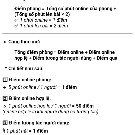
Điểm phòng = Tổng số phút online của phòng +
(Tổng số phút lên bài × 2)
✅
1 phút online = 1 điểm
✅
1 phút lên bài = 2 điểm
🔸
Công thức mới
Tổng điểm phòng = Điểm online + Điểm online
hợp lệ + Điểm tương tác người dùng + Điểm quà
📍
Chi tiết như sau:
1️⃣
Điểm online phòng:
🔹
5 phút online / 1 người
=
1 điểm
2️⃣
Điểm online hợp lệ:
🔹
1 phút online hợp lệ / 1 người
=
50 điểm
(online hợp lệ là khi người dùng có tương tác)
3️⃣
Điểm tương tác người dùng:
🎙️
1 phút hát
=
1 điểm