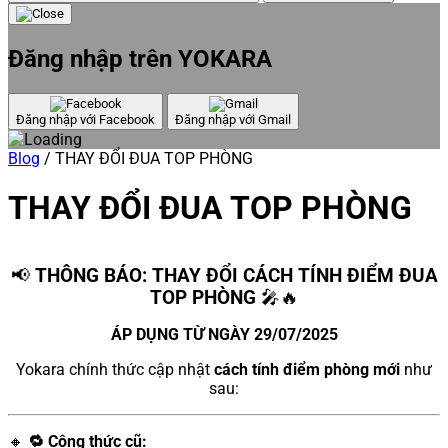
Đăng nhập trên YOKARA
Đăng nhập với Facebook
Đăng nhập với Gmail
Blog
/
THAY ĐỔI ĐUA TOP PHÒNG
THAY ĐỔI ĐUA TOP PHÒNG
📢
THÔNG BÁO: THAY ĐỔI CÁCH TÍNH ĐIỂM ĐUA
TOP PHÒNG
🎤🔥
ÁP DỤNG TỪ NGÀY 29/07/2025
Yokara chính thức cập nhật
cách tính điểm phòng mới
như
sau:
🔸
🔁 Công thức cũ: