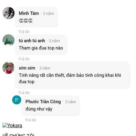
Minh Tâm
2 năm
👏👏👏
Trả lời
tú anh tú anh
2 năm
Tham gia đua top nào
Trả lời
sim sim
2 năm
Tính năng rất cần thiết, đảm bảo tính công khai khi
đua top
Trả lời
Phước Trần Công
2 năm
đúng như vậy
Trả lời