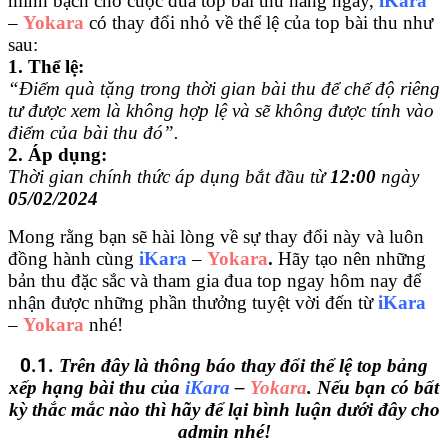
minh bạch cho cuộc đua top bài thu hàng ngày,
iKara
–
Yokara
có thay đổi nhỏ về thể lệ của top bài thu như
sau:
1. Thể lệ:
“Điểm quà tặng trong thời gian bài thu để chế độ riêng
tư được xem là không hợp lệ và sẽ không được tính vào
điểm của bài thu đó”.
2. Áp dụng:
Thời gian chính thức áp dụng bắt đầu từ
12:00
ngày
05/02/2024
Mong rằng bạn sẽ hài lòng về sự thay đổi này và luôn
đồng hành cùng
iKara
–
Yokara
.
Hãy tạo nên những
bản thu đặc sắc và tham gia đua top ngay hôm nay để
nhận được những phần thưởng tuyệt vời đến từ
iKara
–
Yokara
nhé
!
0.1.
Trên đây là thông báo thay đổi thể lệ top bảng
xếp hạng bài thu của
iKara
–
Yokara
. Nếu bạn có bất
kỳ thắc mắc nào thì hãy để lại bình luận dưới đây cho
admin nhé!