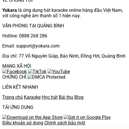
VỀ CHÚNG TÔI
Yokara
là ứng dụng hát karaoke online hàng đầu Việt Nam,
với công nghệ âm thanh số 1 hiện nay.
VĂN PHÒNG TẠI QUẢNG BÌNH
Hotline: 0888 268 286
Email: support@yokara.com
Địa chỉ: 77 Võ Nguyên Giáp, Bảo Ninh, Đồng Hới, Quảng Bình
MẠNG XÃ HỘI
CHỨNG CHỈ
LIÊN KẾT NHANH
Trang chủ
Karaoke
Học hát
Bài thu
Blog
TẢI ỨNG DỤNG
Điều khoản sử dụng
Chính sách bảo mật