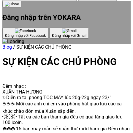
Đăng nhập trên YOKARA
Đăng nhập với Facebook
Đăng nhập với Gmail
Blog
/
SỰ KIỆN CÁC CHỦ PHÒNG
SỰ KIỆN CÁC CHỦ PHÒNG
Đêm nhạc :
XUÂN THA HƯƠNG
✨Diễn ra tại phòng TÓC MÂY lúc 20g-22g ngày 23/1
☕️☕️☕️ Mời các anh chị em vào phòng hát giao lưu các ca
khúc chào đón mùa Xuân sắp đến.
💥💥💥 Tất cả các bạn tham gia đều có quà tặng giao lưu
100 icoin.
☘️☘️☘️ 15 bạn may mắn sẽ nhận thư mời tham gia Đêm nhạc