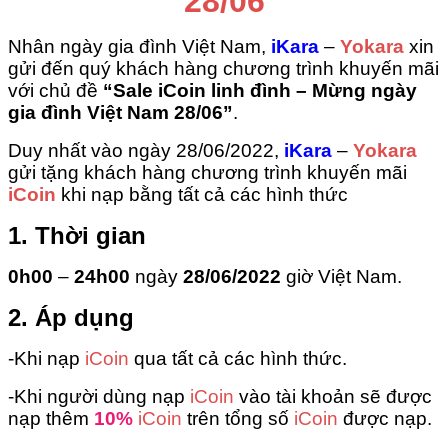
28/06
Nhân ngày gia đình Việt Nam,
iKara
–
Yokara
xin
gửi đến quý khách hàng chương trình khuyến mãi
với chủ đề
“Sale iCoin linh đình – Mừng ngày
gia đình Việt Nam 28/06”
.
Duy nhất vào ngày 28/06/2022,
iKara
–
Yokara
gửi tặng khách hàng chương trình khuyến mãi
iCoin
khi nạp bằng tất cả các hình thức
1. Thời gian
0h00
–
24h00
ngày
28/06/2022
giờ Việt Nam.
2. Áp dụng
-Khi nạp
iCoin
qua tất cả các hình thức.
-Khi người dùng nạp
iCoin
vào tài khoản sẽ được
nạp thêm
10%
iCoin
trên tổng số
iCoin
được nạp.