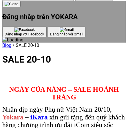
Đăng nhập trên YOKARA
Đăng nhập với Facebook
Đăng nhập với Gmail
Blog
/
SALE 20-10
SALE 20-10
NGÀY CỦA NÀNG – SALE HOÀNH
TRÁNG
Nhân dịp ngày Phụ nữ Việt Nam 20/10,
Yokara
–
iKara
xin gửi tặng đến quý khách
hàng chương trình ưu đãi iCoin siêu sốc