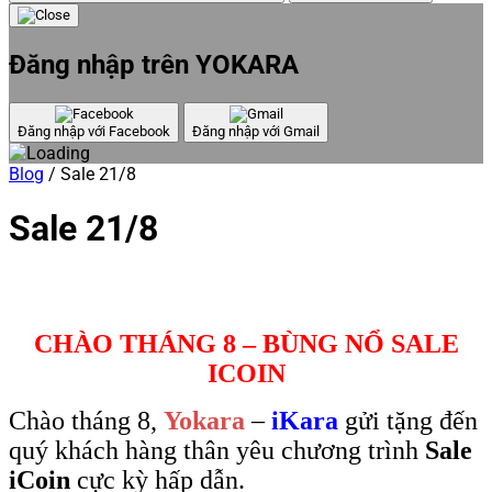
Đăng nhập trên YOKARA
Đăng nhập với Facebook
Đăng nhập với Gmail
Blog
/
Sale 21/8
Sale 21/8
CHÀO THÁNG 8 – BÙNG NỔ SALE
ICOIN
Chào tháng 8,
Yokara
–
iKara
gửi tặng đến
quý khách hàng thân yêu chương trình
Sale
iCoin
cực kỳ hấp dẫn.