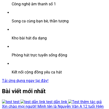
Công nghệ âm thanh số 1
Song ca cùng bạn bè, thần tượng
Kho bài hát đa dạng
Phòng hát trực tuyến sống động
Kết nối cộng đồng yêu ca hát
Tải ứng dụng ngay tại đây!
Bài viết mới nhất
test
test dẫn link
Xin chào mọi người! Mình tên là Nguyễn Văn A 12 tuổi Hiện