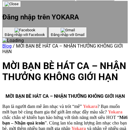
Đăng nhập trên YOKARA
Đăng nhập với Facebook
Đăng nhập với Gmail
Blog
/
MỜI BẠN BÈ HÁT CA – NHẬN THƯỞNG KHÔNG GIỚI
HẠN
MỜI BẠN BÈ HÁT CA – NHẬN
THƯỞNG KHÔNG GIỚI HẠN
MỜI BẠN BÈ HÁT CA – NHẬN THƯỞNG KHÔNG GIỚI HẠN
Bạn là người đam mê âm nhạc và trót “mê”
Yokara
? Bạn muốn
mời bạn bè cùng tham gia thế giới âm nhạc đầy màu sắc?
Yokara
chắc chắn sẽ khiến bạn hào hứng với tính năng mới siêu HOT
“
Mời
bạn – Nhận quà icoin
”. Cùng lan tỏa năng lượng âm nhạc cho bạn
bè, mời thêm nhiều bạn mới gia nhập
Yokara
và nhận về nhiều quà