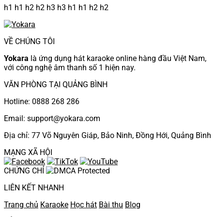
h1 h1 h2 h2 h3 h3 h1 h1 h2 h2
VỀ CHÚNG TÔI
Yokara
là ứng dụng hát karaoke online hàng đầu Việt Nam,
với công nghệ âm thanh số 1 hiện nay.
VĂN PHÒNG TẠI QUẢNG BÌNH
Hotline: 0888 268 286
Email: support@yokara.com
Địa chỉ: 77 Võ Nguyên Giáp, Bảo Ninh, Đồng Hới, Quảng Bình
MẠNG XÃ HỘI
CHỨNG CHỈ
LIÊN KẾT NHANH
Trang chủ
Karaoke
Học hát
Bài thu
Blog