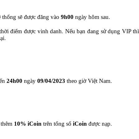
ệ thống sẽ được đăng vào
9h00
ngày hôm sau.
 thời điểm được vinh danh. Nếu bạn đang sử dụng VIP th
ại.
ến
24h00
ngày
09
/04/2023
theo giờ Việt Nam.
g thêm
10% iCoin
trên tổng số
iCoin
được nạp.