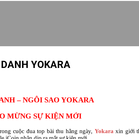
H DANH YOKARA
ANH – NGÔI SAO YOKARA
ÀO MỪNG SỰ KIỆN MỚI
trong cuộc đua top bài thu hằng ngày,
Yokara
xin giới 
le iCoin nhân dịp ra mắt sự kiện mới.