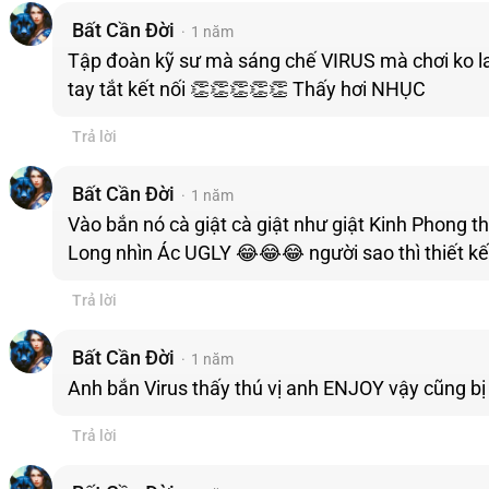
Bất Cần Đời
1 năm
Tập đoàn kỹ sư mà sáng chế VIRUS mà chơi ko lai
tay tắt kết nối 👏👏👏👏👏 Thấy hơi NHỤC
Trả lời
Bất Cần Đời
1 năm
Vào bắn nó cà giật cà giật như giật Kinh Phong 
Long nhìn Ác UGLY 😂😂😂 người sao thì thiết kế
Trả lời
Bất Cần Đời
1 năm
Anh bắn Virus thấy thú vị anh ENJOY vậy cũn
Trả lời