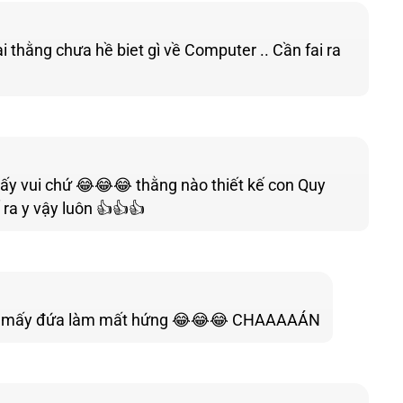
 thằng chưa hề biet gì về Computer .. Cần fai ra
thấy vui chứ 😂😂😂 thằng nào thiết kế con Quy
 ra y vậy luôn 👍👍👍
g bị mấy đứa làm mất hứng 😂😂😂 CHAAAAÁN