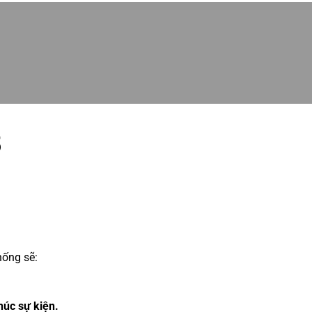
5
hống sẽ:
húc sự kiện.