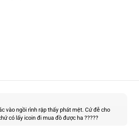
 vào ngồi rình rập thấy phát mệt. Cứ đễ cho
i chứ có lấy icoin đi mua đồ được ha ?????