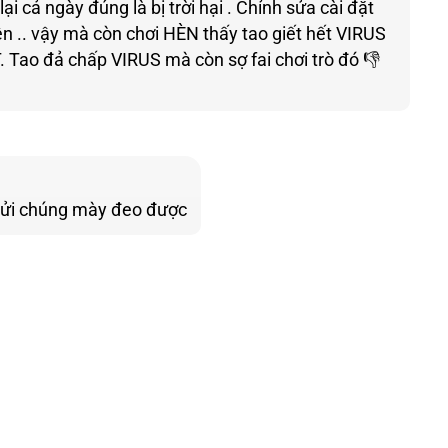
 cả ngày đúng là bị trời hại . Chỉnh sửa cài đặt
iên .. vậy mà còn chơi HÈN thấy tao giết hết VIRUS
 Tao đả chấp VIRUS mà còn sợ fai chơi trò đó 👎
o chửi chúng mày đeo được