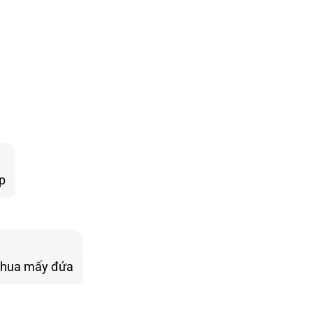
p
 thua mấy đứa