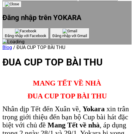
Đăng nhập trên YOKARA
Đăng nhập với Facebook
Đăng nhập với Gmail
Blog
/
ĐUA CUP TOP BÀI THU
ĐUA CUP TOP BÀI THU
MANG TẾT VỀ NHÀ
ĐUA CUP TOP BÀI THU
Nhân dịp Tết đến Xuân về,
Yokara
xin trân
trọng giới thiệu đến bạn bộ Cup bài hát đặc
biệt với chủ đề
Mang Tết về nhà
, áp dụng
trong 2 ngày 28/1 và 29/1. Yokara hi vọng