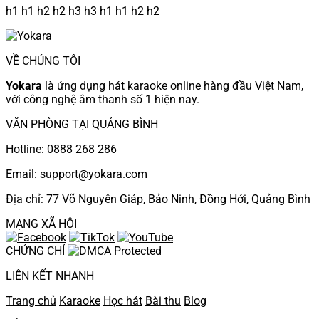
h1 h1 h2 h2 h3 h3 h1 h1 h2 h2
VỀ CHÚNG TÔI
Yokara
là ứng dụng hát karaoke online hàng đầu Việt Nam,
với công nghệ âm thanh số 1 hiện nay.
VĂN PHÒNG TẠI QUẢNG BÌNH
Hotline: 0888 268 286
Email: support@yokara.com
Địa chỉ: 77 Võ Nguyên Giáp, Bảo Ninh, Đồng Hới, Quảng Bình
MẠNG XÃ HỘI
CHỨNG CHỈ
LIÊN KẾT NHANH
Trang chủ
Karaoke
Học hát
Bài thu
Blog