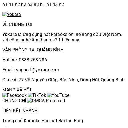
h1 h1 h2 h2 h3 h3 h1 h1 h2 h2
VỀ CHÚNG TÔI
Yokara
là ứng dụng hát karaoke online hàng đầu Việt Nam,
với công nghệ âm thanh số 1 hiện nay.
VĂN PHÒNG TẠI QUẢNG BÌNH
Hotline: 0888 268 286
Email: support@yokara.com
Địa chỉ: 77 Võ Nguyên Giáp, Bảo Ninh, Đồng Hới, Quảng Bình
MẠNG XÃ HỘI
CHỨNG CHỈ
LIÊN KẾT NHANH
Trang chủ
Karaoke
Học hát
Bài thu
Blog