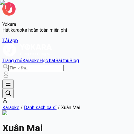
Yokara
Hát karaoke hoàn toàn miễn phí
Tải app
Trang chủ
Karaoke
Học hát
Bài thu
Blog
Karaoke
/
Danh sách ca sĩ
/
Xuân Mai
Xuân Mai