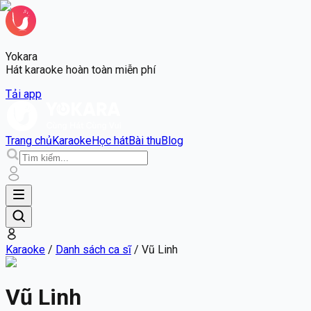
Yokara
Hát karaoke hoàn toàn miễn phí
Tải app
Trang chủ
Karaoke
Học hát
Bài thu
Blog
Karaoke
/
Danh sách ca sĩ
/
Vũ Linh
Vũ Linh