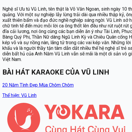
Nghệ sĩ Ưu tú Vũ Linh, tên thật là Võ Văn Ngoan, sinh ngày 10
quảng. Với một sự nghiệp lẫy lừng trải dài qua nhiều thập kỷ, ô
xuất thiên bẩm và đạo đức nghề nghiệp sáng ngời. Vũ Linh sở h
chữ tinh tế đến mức mỗi lời ca ông thốt lên đều như rút ruột r
đĩa cải lương, nơi ông cùng các bạn diễn ăn ý như Tài Linh, P
Bàng Quý Phi, Thần Nữ dâng Ngũ Linh Kỳ và Chiêu Quân cống Hồ. K
kép võ và sự nồng nàn, lãng tử trong các vai kép văn. Những lời
khấu và là người thầy tận tâm dẫn dắt nhiều thế hệ nghệ sĩ trẻ 
diễn bất hủ của Anh Năm Vũ Linh vẫn sẽ mãi là một di sản vô g
Việt Nam.
BÀI HÁT KARAOKE
CỦA
VŨ LINH
20 Năm Tình Đẹp Mùa Chôm Chôm
Thể hiện
:
Vũ Linh