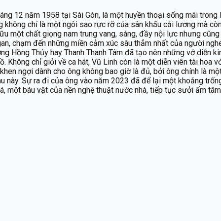
 tháng 12 năm 1958 tại Sài Gòn, là một huyền thoại sống mãi tro
ng không chỉ là một ngôi sao rực rỡ của sân khấu cải lương mà còn
ữu một chất giọng nam trung vang, sáng, đầy nội lực nhưng cũng 
út gan, chạm đến những miền cảm xúc sâu thẳm nhất của người ngh
hương Hồng Thủy hay Thanh Thanh Tâm đã tạo nên những vở diễn ki
hông chỉ giỏi về ca hát, Vũ Linh còn là một diễn viên tài hoa với
 khen ngợi dành cho ông không bao giờ là đủ, bởi ông chính là mộ
sau này. Sự ra đi của ông vào năm 2023 đã để lại một khoảng trốn
iá, một báu vật của nền nghệ thuật nước nhà, tiếp tục sưởi ấm t