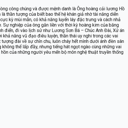
ng lòng công chúng và được mệnh danh là Ông hoàng cải lương Hồ
 là thần tượng của biết bao thế hệ khán giả nhờ tài năng diễn
cực kỳ mùi mẫn, có khả năng luyến láy đặc trưng và cách nhả
e. Sự nghiệp của ông gắn liền với thời kỳ hoàng kim của băng
nh điển, đi vào lịch sử như Lương Sơn Bá – Chúc Anh Đài, Xử án
 khả năng vũ đạo điêu luyện, thần thái uy nghi trong các vai
t tượng đài về sự chỉn chu, luôn cháy hết mình dưới ánh đèn sân
g không thể lấp đầy, nhưng tiếng hát ngọt ngào cùng những vai
âm hồn của những người yêu mến bộ môn nghệ thuật truyền thống