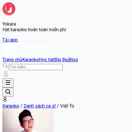
Yokara
Hát karaoke hoàn toàn miễn phí
Tải app
Trang chủ
Karaoke
Học hát
Bài thu
Blog
Karaoke
/
Danh sách ca sĩ
/
Việt Tú