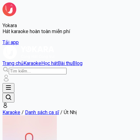
Yokara
Hát karaoke hoàn toàn miễn phí
Tải app
Trang chủ
Karaoke
Học hát
Bài thu
Blog
Karaoke
/
Danh sách ca sĩ
/
Út Nhị