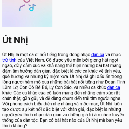
Út Nhị
Út Nhị là một ca sĩ nổi tiếng trong dòng nhạc
dân ca
và nhạc
trữ tình
của Việt Nam. Cô được yêu mến bởi giọng hát ngọt
ngào, đầy cảm xúc và khả năng thể hiện những bài hát mang
đậm âm hưởng dân gian, đặc biệt là các ca khúc về tình yêu,
quê hương và những kỷ niệm xưa. Út Nhị đã ghi dấu ấn trong
lòng người hâm mộ qua những bài hát nổi tiếng như Đoạn Tình
Lầm Lỡ, Con Cò Bé Bé, Lý Con Sáo, và nhiều ca khúc
dân ca
khác. Các ca khúc của cô luôn mang đến những cảm xúc rất
chân thật, gần gũi, và dễ dàng chạm đến trái tim người nghe.
Với phong cách biểu diễn nhẹ nhàng và mộc mạc, Út Nhị luôn
tạo được sự kết nối đặc biệt với khán giả, đặc biệt là những
người yêu thích nhạc dân gian và những giá trị âm nhạc truyền
thống của dân tộc. Bạn có bài hát nào của Út Nhị mà bạn yêu
thích không?