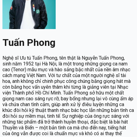
Tuấn Phong
Nghệ sĩ Ưu tú Tuấn Phong, tên thật là Nguyễn Tuấn Phong,
sinh năm 1952 tại Hà Nội, là một trong những giọng ca nam
cao (Tenor) mẫu mực và hào sảng bậc nhất của nền âm nhạc
cách mạng Việt Nam. Với tư chất của một người nghệ sĩ tài
hoa, anh không chỉ chinh phục công chúng bằng giọng hát mà
còn bằng học vấn uyên thâm khi từng là giảng viên tại Nhạc
viện Thành phố Hồ Chí Minh. Tuấn Phong sở hữu một chất
giọng nam cao sáng rực rỡ, bay bổng nhưng lại vô cùng ấm áp
và chứa chan tình cảm, giúp anh xử lý điêu luyện những ca
khúc đòi hỏi kỹ thuật thanh nhạc bác học lẫn những bản tình ca
đòi hỏi sự mềm mại, tinh tế. Sự nghiệp của ông rực sáng với
những tác phẩm đã trở thành huyền thoại, đặc biệt là bài hát
Thuyền và Biển – một bản tình ca mà cho đến nay, tiếng hát
của ông vẫn được coi là chuẩn mực và khó có ai thay thế