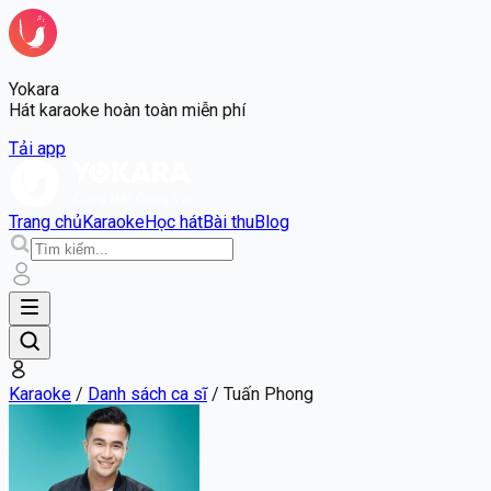
Yokara
Hát karaoke hoàn toàn miễn phí
Tải app
Trang chủ
Karaoke
Học hát
Bài thu
Blog
Karaoke
/
Danh sách ca sĩ
/
Tuấn Phong