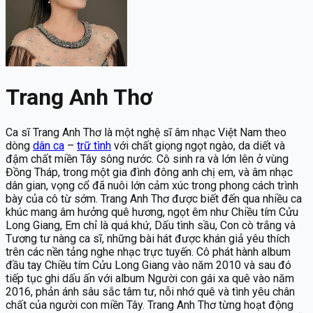
Trang Anh Thơ
Ca sĩ Trang Anh Thơ là một nghệ sĩ âm nhạc Việt Nam theo
dòng
dân ca
–
trữ tình
với chất giọng ngọt ngào, da diết và
đậm chất miền Tây sông nước. Cô sinh ra và lớn lên ở vùng
Đồng Tháp, trong một gia đình đông anh chị em, và âm nhạc
dân gian, vọng cổ đã nuôi lớn cảm xúc trong phong cách trình
bày của cô từ sớm. Trang Anh Thơ được biết đến qua nhiều ca
khúc mang âm hưởng quê hương, ngọt êm như Chiều tím Cửu
Long Giang, Em chỉ là quá khứ, Dấu tình sầu, Con cò trắng và
Tương tư nàng ca sĩ, những bài hát được khán giả yêu thích
trên các nền tảng nghe nhạc trực tuyến. Cô phát hành album
đầu tay Chiều tím Cửu Long Giang vào năm 2010 và sau đó
tiếp tục ghi dấu ấn với album Người con gái xa quê vào năm
2016, phản ánh sâu sắc tâm tư, nỗi nhớ quê và tình yêu chân
chất của người con miền Tây. Trang Anh Thơ từng hoạt động