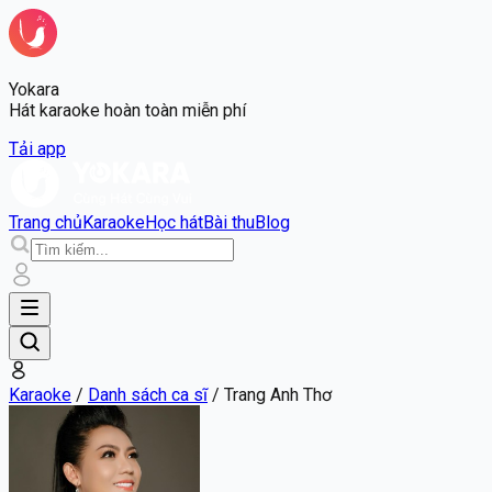
Yokara
Hát karaoke hoàn toàn miễn phí
Tải app
Trang chủ
Karaoke
Học hát
Bài thu
Blog
Karaoke
/
Danh sách ca sĩ
/
Trang Anh Thơ