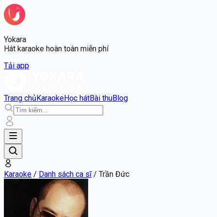
Yokara
Hát karaoke hoàn toàn miễn phí
Tải app
Trang chủ
Karaoke
Học hát
Bài thu
Blog
Karaoke
/
Danh sách ca sĩ
/
Trần Đức