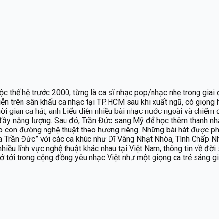
ộc thế hệ trước 2000, từng là ca sĩ nhạc pop/nhạc nhẹ trong gia
diễn trên sân khấu ca nhạc tại TP. HCM sau khi xuất ngũ, có giọn
hời gian ca hát, anh biểu diễn nhiều bài nhạc nước ngoài và chiếm 
ầy năng lượng. Sau đó, Trần Đức sang Mỹ để học thêm thanh nhạc 
eo con đường nghệ thuật theo hướng riêng. Những bài hát được ph
a Trần Đức” với các ca khúc như Dĩ Vãng Nhạt Nhòa, Tình Chấp N
hiều lĩnh vực nghệ thuật khác nhau tại Việt Nam, thông tin về đời 
 tới trong cộng đồng yêu nhạc Việt như một giọng ca trẻ sáng gi