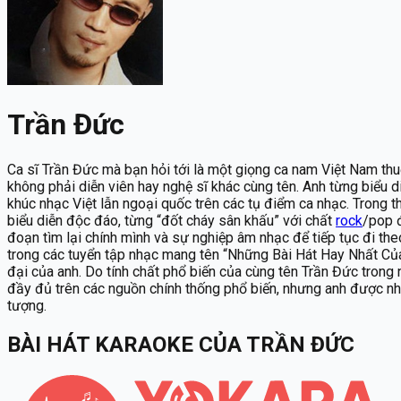
Trần Đức
Ca sĩ Trần Đức mà bạn hỏi tới là một giọng ca nam Việt Nam thu
không phải diễn viên hay nghệ sĩ khác cùng tên. Anh từng biểu 
khúc nhạc Việt lẫn ngoại quốc trên các tụ điểm ca nhạc. Trong t
biểu diễn độc đáo, từng “đốt cháy sân khấu” với chất
rock
/pop đ
đoạn tìm lại chính mình và sự nghiệp âm nhạc để tiếp tục đi th
trong các tuyển tập nhạc mang tên “Những Bài Hát Hay Nhất Củ
đại của anh. Do tính chất phổ biến của cùng tên Trần Đức trong n
đầy đủ trên các nguồn chính thống phổ biến, nhưng anh được nhớ
tượng.
BÀI HÁT KARAOKE
CỦA
TRẦN ĐỨC