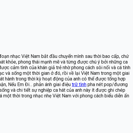
i đoạn nhạc Việt Nam bắt đầu chuyển mình sau thời bao cấp, chứ
g hát khỏe, phong thái mạnh mẽ và từng được chú ý bởi những ca
được cảm tình của khán giả trẻ nhờ phong cách sôi nổi và cá tính
và sống một thời gian ở đó, rồi về lại Việt Nam trong một giai
át hành trong thời kỳ hoạt động của anh có thể được tổng hợp
hận, Nếu Em Đi… phản ánh giai điệu
trữ tình
pha nét pop/đương
sống và chi tiết sự nghiệp ca hát của anh này ít được ghi chép
á một thời trong nhạc nhẹ Việt Nam với phong cách biểu diễn ấn