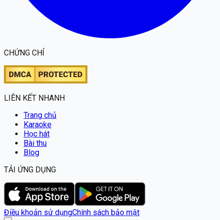
CHỨNG CHỈ
LIÊN KẾT NHANH
Trang chủ
Karaoke
Học hát
Bài thu
Blog
TẢI ỨNG DỤNG
Điều khoản sử dụng
Chính sách bảo mật