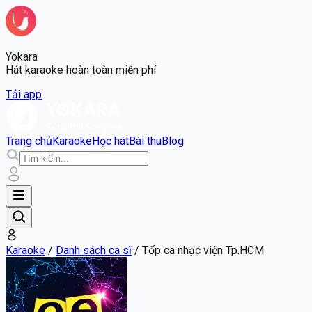
Yokara
Hát karaoke hoàn toàn miễn phí
Tải app
Trang chủ
Karaoke
Học hát
Bài thu
Blog
Karaoke
/
Danh sách ca sĩ
/
Tốp ca nhạc viện Tp.HCM