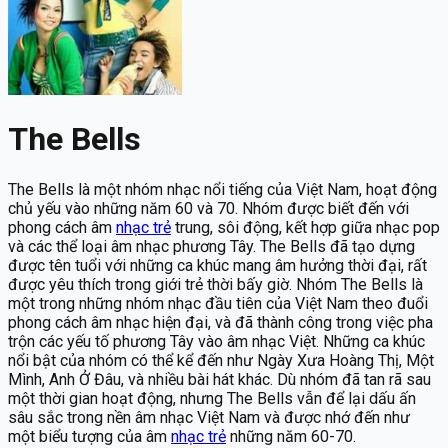
The Bells
The Bells là một nhóm nhạc nổi tiếng của Việt Nam, hoạt động
chủ yếu vào những năm 60 và 70. Nhóm được biết đến với
phong cách âm
nhạc trẻ
trung, sôi động, kết hợp giữa nhạc pop
và các thể loại âm nhạc phương Tây. The Bells đã tạo dựng
được tên tuổi với những ca khúc mang âm hưởng thời đại, rất
được yêu thích trong giới trẻ thời bấy giờ. Nhóm The Bells là
một trong những nhóm nhạc đầu tiên của Việt Nam theo đuổi
phong cách âm nhạc hiện đại, và đã thành công trong việc pha
trộn các yếu tố phương Tây vào âm nhạc Việt. Những ca khúc
nổi bật của nhóm có thể kể đến như Ngày Xưa Hoàng Thị, Một
Mình, Anh Ở Đâu, và nhiều bài hát khác. Dù nhóm đã tan rã sau
một thời gian hoạt động, nhưng The Bells vẫn để lại dấu ấn
sâu sắc trong nền âm nhạc Việt Nam và được nhớ đến như
một biểu tượng của âm
nhạc trẻ
những năm 60-70.