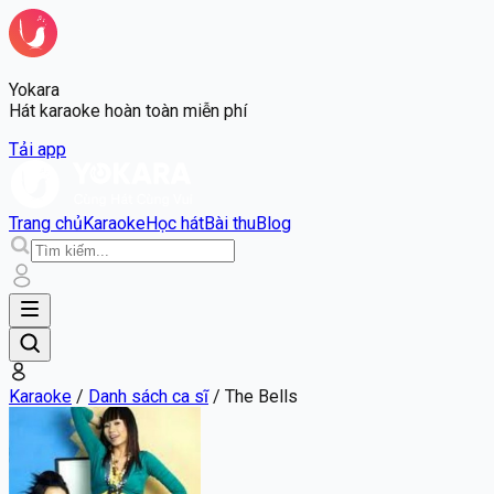
Yokara
Hát karaoke hoàn toàn miễn phí
Tải app
Trang chủ
Karaoke
Học hát
Bài thu
Blog
Karaoke
/
Danh sách ca sĩ
/
The Bells