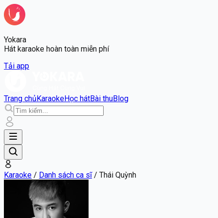
Yokara
Hát karaoke hoàn toàn miễn phí
Tải app
Trang chủ
Karaoke
Học hát
Bài thu
Blog
Karaoke
/
Danh sách ca sĩ
/
Thái Quỳnh