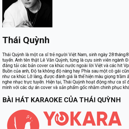
Thái Quỳnh
Thái Quỳnh là một ca sĩ trẻ người Việt Nam, sinh ngày 28 tháng
tuyến. Anh tên thật Lê Văn Quỳnh, từng là cựu sinh viên ngành 
đăng tải các bản cover ca khúc nước ngoài lời Việt và các hit V
Buồn của anh, Độ ta không độ nàng hay Phía sau một cô gái cũ
như ca khúc Lỡ làng, được đánh giá là thể hiện màu giọng trầ
nghe nhạc trực tuyến. Hiện tại, Thái Quỳnh hoạt động như ca sĩ 
mình với các dự án cover và sản phẩm gốc nhằm chinh phục khá
BÀI HÁT KARAOKE
CỦA
THÁI QUỲNH