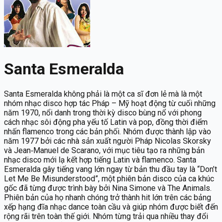
Santa Esmeralda
Santa Esmeralda không phải là một ca sĩ đơn lẻ mà là một
nhóm nhạc disco hợp tác Pháp – Mỹ hoạt động từ cuối những
năm 1970, nổi danh trong thời kỳ disco bùng nổ với phong
cách nhạc sôi động pha yếu tố Latin và pop, đồng thời điểm
nhấn flamenco trong các bản phối. Nhóm được thành lập vào
năm 1977 bởi các nhà sản xuất người Pháp Nicolas Skorsky
và Jean‑Manuel de Scarano, với mục tiêu tạo ra những bản
nhạc disco mới lạ kết hợp tiếng Latin và flamenco. Santa
Esmeralda gây tiếng vang lớn ngay từ bản thu đầu tay là “Don’t
Let Me Be Misunderstood”, một phiên bản disco của ca khúc
gốc đã từng được trình bày bởi Nina Simone và The Animals.
Phiên bản của họ nhanh chóng trở thành hit lớn trên các bảng
xếp hạng đĩa nhạc dance toàn cầu và giúp nhóm được biết đến
rộng rãi trên toàn thế giới. Nhóm từng trải qua nhiều thay đổi