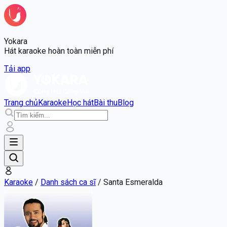
Yokara
Hát karaoke hoàn toàn miễn phí
Tải app
Trang chủ
Karaoke
Học hát
Bài thu
Blog
Karaoke
/
Danh sách ca sĩ
/
Santa Esmeralda