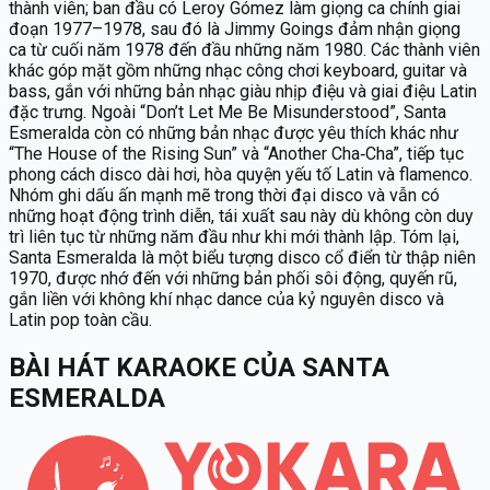
thành viên; ban đầu có Leroy Gómez làm giọng ca chính giai
đoạn 1977–1978, sau đó là Jimmy Goings đảm nhận giọng
ca từ cuối năm 1978 đến đầu những năm 1980. Các thành viên
khác góp mặt gồm những nhạc công chơi keyboard, guitar và
bass, gắn với những bản nhạc giàu nhịp điệu và giai điệu Latin
đặc trưng. Ngoài “Don’t Let Me Be Misunderstood”, Santa
Esmeralda còn có những bản nhạc được yêu thích khác như
“The House of the Rising Sun” và “Another Cha‑Cha”, tiếp tục
phong cách disco dài hơi, hòa quyện yếu tố Latin và flamenco.
Nhóm ghi dấu ấn mạnh mẽ trong thời đại disco và vẫn có
những hoạt động trình diễn, tái xuất sau này dù không còn duy
trì liên tục từ những năm đầu như khi mới thành lập. Tóm lại,
Santa Esmeralda là một biểu tượng disco cổ điển từ thập niên
1970, được nhớ đến với những bản phối sôi động, quyến rũ,
gắn liền với không khí nhạc dance của kỷ nguyên disco và
Latin pop toàn cầu.
BÀI HÁT KARAOKE
CỦA
SANTA
ESMERALDA