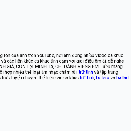
g tên của anh trên YouTube, nơi anh đăng nhiều video ca khúc
 và các liên khúc ca khúc tình cảm với giai điệu êm ái, dễ nghe
hư TÌNH GIÀ, CÒN LẠI MÌNH TA, CHỈ DÀNH RIÊNG EM… đều mang
i hợp nhiều thể loại âm nhạc chậm rãi,
trữ tình
và tập trung
c trực tuyến chuyên thể hiện các ca khúc
trữ tình
,
bolero
và
ballad