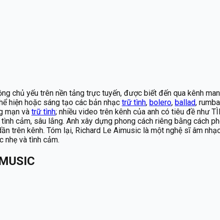
ng chủ yếu trên nền tảng trực tuyến, được biết đến qua kênh man
thể hiện hoặc sáng tạo các bản nhạc
trữ tình
,
bolero
,
ballad
, rumba
ng mạn và
trữ tình
; nhiều video trên kênh của anh có tiêu đề n
tình cảm, sâu lắng. Anh xây dựng phong cách riêng bằng cách phố
dần trên kênh. Tóm lại, Richard Le Aimusic là một nghệ sĩ âm nhạ
 nhẹ và tình cảm.
IMUSIC