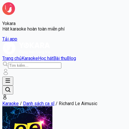
Yokara
Hát karaoke hoàn toàn miễn phí
Tải app
Trang chủ
Karaoke
Học hát
Bài thu
Blog
Karaoke
/
Danh sách ca sĩ
/
Richard Le Aimusic