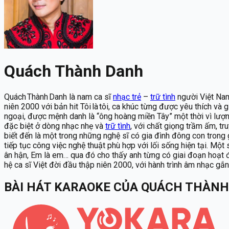
Quách Thành Danh
Quách Thành Danh là nam ca sĩ
nhạc trẻ
–
trữ tình
người Việt Nam
niên 2000 với bản hit Tôi là tôi, ca khúc từng được yêu thích v
ngoại, được mệnh danh là “ông hoàng miền Tây” một thời vì lượn
đặc biệt ở dòng nhạc nhẹ và
trữ tình
, với chất giọng trầm ấm, t
biết đến là một trong những nghệ sĩ có gia đình đông con trong
tiếp tục công việc nghệ thuật phù hợp với lối sống hiện tại. Một
ân hận, Em là em… qua đó cho thấy anh từng có giai đoạn hoạt đ
hệ ca sĩ Việt đời đầu thập niên 2000, với hành trình âm nhạc gắ
BÀI HÁT KARAOKE
CỦA
QUÁCH THÀNH