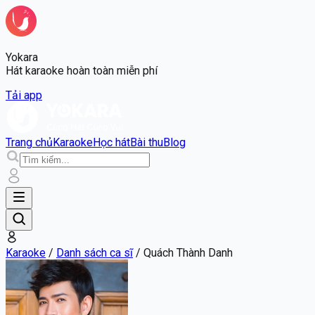
Yokara
Hát karaoke hoàn toàn miễn phí
Tải app
Trang chủ
Karaoke
Học hát
Bài thu
Blog
Karaoke
/
Danh sách ca sĩ
/
Quách Thành Danh