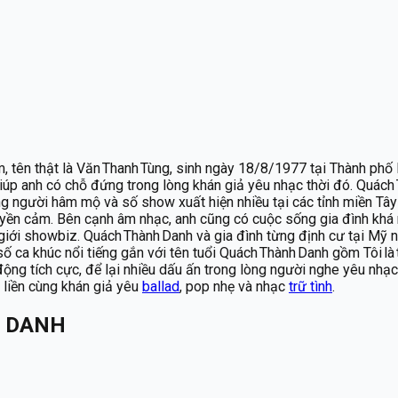
, tên thật là Văn Thanh Tùng, sinh ngày 18/8/1977 tại Thành phố 
à giúp anh có chỗ đứng trong lòng khán giả yêu nhạc thời đó. Quác
g người hâm mộ và số show xuất hiện nhiều tại các tỉnh miền Tây
ruyền cảm. Bên cạnh âm nhạc, anh cũng có cuộc sống gia đình khá 
 giới showbiz. Quách Thành Danh và gia đình từng định cư tại Mỹ
 số ca khúc nổi tiếng gắn với tên tuổi Quách Thành Danh gồm Tôi là
ộng tích cực, để lại nhiều dấu ấn trong lòng người nghe yêu nhạc
n liền cùng khán giả yêu
ballad
, pop nhẹ và nhạc
trữ tình
.
 DANH