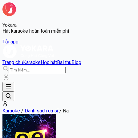
Yokara
Hát karaoke hoàn toàn miễn phí
Tải app
Trang chủ
Karaoke
Học hát
Bài thu
Blog
Karaoke
/
Danh sách ca sĩ
/
Na