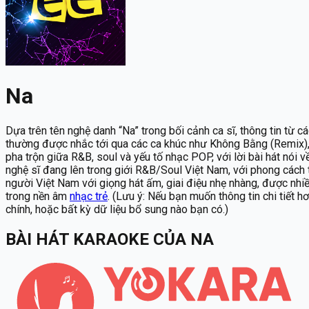
Na
Dựa trên tên nghệ danh “Na” trong bối cảnh ca sĩ, thông tin từ
thường được nhắc tới qua các ca khúc như Không Bằng (Remix)
pha trộn giữa R&B, soul và yếu tố nhạc POP, với lời bài hát nói 
nghệ sĩ đang lên trong giới R&B/Soul Việt Nam, với phong cách 
người Việt Nam với giọng hát ấm, giai điệu nhẹ nhàng, được nh
trong nền âm
nhạc trẻ
. (Lưu ý: Nếu bạn muốn thông tin chi tiết h
chính, hoặc bất kỳ dữ liệu bổ sung nào bạn có.)
BÀI HÁT KARAOKE
CỦA
NA