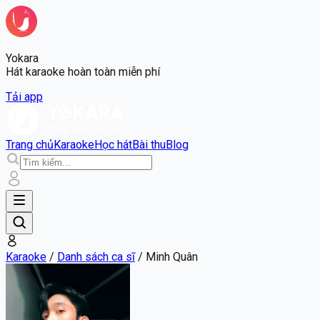
Yokara
Hát karaoke hoàn toàn miễn phí
Tải app
Trang chủ
Karaoke
Học hát
Bài thu
Blog
Karaoke
/
Danh sách ca sĩ
/
Minh Quân