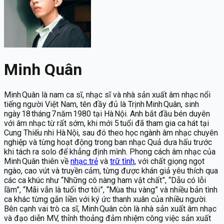
Minh Quân
Minh Quân là nam ca sĩ, nhạc sĩ và nhà sản xuất âm nhạc nổi
tiếng người Việt Nam, tên đầy đủ là Trịnh Minh Quân, sinh
ngày 18 tháng 7 năm 1980 tại Hà Nội. Anh bắt đầu bén duyên
với âm nhạc từ rất sớm, khi mới 5 tuổi đã tham gia ca hát tại
Cung Thiếu nhi Hà Nội, sau đó theo học ngành âm nhạc chuyên
nghiệp và từng hoạt động trong ban nhạc Quả dưa hấu trước
khi tách ra solo để khẳng định mình. Phong cách âm nhạc của
Minh Quân thiên về
nhạc trẻ
và
trữ tình
, với chất giọng ngọt
ngào, cao vút và truyền cảm, từng được khán giả yêu thích qua
các ca khúc như “Những cô nàng ham vật chất”, “Dẫu có lỗi
lầm”, “Mãi vẫn là tuổi thơ tôi”, “Mùa thu vàng” và nhiều bản tình
ca khác từng gắn liền với ký ức thanh xuân của nhiều người.
Bên cạnh vai trò ca sĩ, Minh Quân còn là nhà sản xuất âm nhạc
và đạo diễn MV, thỉnh thoảng đảm nhiệm công việc sản xuất