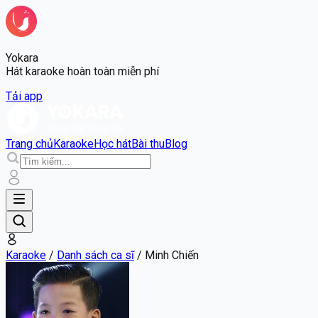
Yokara
Hát karaoke hoàn toàn miễn phí
Tải app
Trang chủ
Karaoke
Học hát
Bài thu
Blog
Karaoke
/
Danh sách ca sĩ
/
Minh Chiến