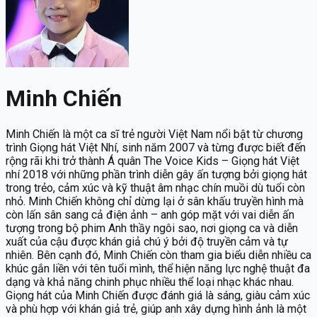
Minh Chiến
Minh Chiến là một ca sĩ trẻ người Việt Nam nổi bật từ chương
trình Giọng hát Việt Nhí, sinh năm 2007 và từng được biết đến
rộng rãi khi trở thành Á quân The Voice Kids – Giọng hát Việt
nhí 2018 với những phần trình diễn gây ấn tượng bởi giọng hát
trong trẻo, cảm xúc và kỹ thuật âm nhạc chín muồi dù tuổi còn
nhỏ. Minh Chiến không chỉ dừng lại ở sân khấu truyền hình mà
còn lấn sân sang cả điện ảnh – anh góp mặt với vai diễn ấn
tượng trong bộ phim Anh thầy ngôi sao, nơi giọng ca và diễn
xuất của cậu được khán giả chú ý bởi độ truyền cảm và tự
nhiên. Bên cạnh đó, Minh Chiến còn tham gia biểu diễn nhiều ca
khúc gắn liền với tên tuổi mình, thể hiện năng lực nghệ thuật đa
dạng và khả năng chinh phục nhiều thể loại nhạc khác nhau.
Giọng hát của Minh Chiến được đánh giá là sáng, giàu cảm xúc
và phù hợp với khán giả trẻ, giúp anh xây dựng hình ảnh là một