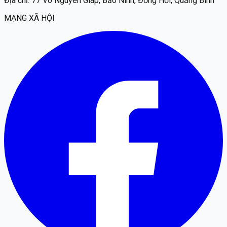
Địa chỉ:
77 Võ Nguyên Giáp, Bảo Ninh, Đồng Hới, Quảng Bình
MẠNG XÃ HỘI