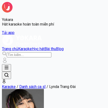
Yokara
Hát karaoke hoàn toàn miễn phí
Tải app
Trang chủ
Karaoke
Học hát
Bài thu
Blog
Karaoke
/
Danh sách ca sĩ
/
Lynda Trang Đài