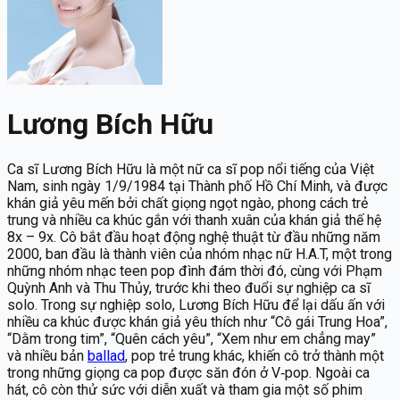
Lương Bích Hữu
Ca sĩ Lương Bích Hữu là một nữ ca sĩ pop nổi tiếng của Việt
Nam, sinh ngày 1/9/1984 tại Thành phố Hồ Chí Minh, và được
khán giả yêu mến bởi chất giọng ngọt ngào, phong cách trẻ
trung và nhiều ca khúc gắn với thanh xuân của khán giả thế hệ
8x – 9x. Cô bắt đầu hoạt động nghệ thuật từ đầu những năm
2000, ban đầu là thành viên của nhóm nhạc nữ H.A.T, một trong
những nhóm nhạc teen pop đình đám thời đó, cùng với Phạm
Quỳnh Anh và Thu Thủy, trước khi theo đuổi sự nghiệp ca sĩ
solo. Trong sự nghiệp solo, Lương Bích Hữu để lại dấu ấn với
nhiều ca khúc được khán giả yêu thích như “Cô gái Trung Hoa”,
“Dằm trong tim”, “Quên cách yêu”, “Xem như em chẳng may”
và nhiều bản
ballad
, pop trẻ trung khác, khiến cô trở thành một
trong những giọng ca pop được săn đón ở V‑pop. Ngoài ca
hát, cô còn thử sức với diễn xuất và tham gia một số phim