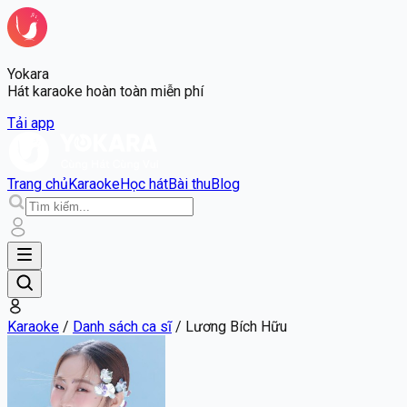
Yokara
Hát karaoke hoàn toàn miễn phí
Tải app
Trang chủ
Karaoke
Học hát
Bài thu
Blog
Karaoke
/
Danh sách ca sĩ
/
Lương Bích Hữu