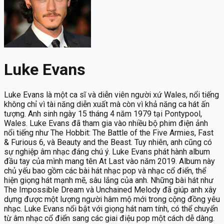
Luke Evans
Luke Evans là một ca sĩ và diễn viên người xứ Wales, nổi tiếng
không chỉ vì tài năng diễn xuất mà còn vì khả năng ca hát ấn
tượng. Anh sinh ngày 15 tháng 4 năm 1979 tại Pontypool,
Wales. Luke Evans đã tham gia vào nhiều bộ phim điện ảnh
nổi tiếng như The Hobbit: The Battle of the Five Armies, Fast
& Furious 6, và Beauty and the Beast. Tuy nhiên, anh cũng có
sự nghiệp âm nhạc đáng chú ý. Luke Evans phát hành album
đầu tay của mình mang tên At Last vào năm 2019. Album này
chủ yếu bao gồm các bài hát nhạc pop và nhạc cổ điển, thể
hiện giọng hát mạnh mẽ, sâu lắng của anh. Những bài hát như
The Impossible Dream và Unchained Melody đã giúp anh xây
dựng được một lượng người hâm mộ mới trong cộng đồng yêu
nhạc. Luke Evans nổi bật với giọng hát nam tính, có thể chuyển
từ âm nhạc cổ điển sang các giai điệu pop một cách dễ dàng.