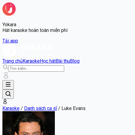
Yokara
Hát karaoke hoàn toàn miễn phí
Tải app
Trang chủ
Karaoke
Học hát
Bài thu
Blog
Karaoke
/
Danh sách ca sĩ
/
Luke Evans