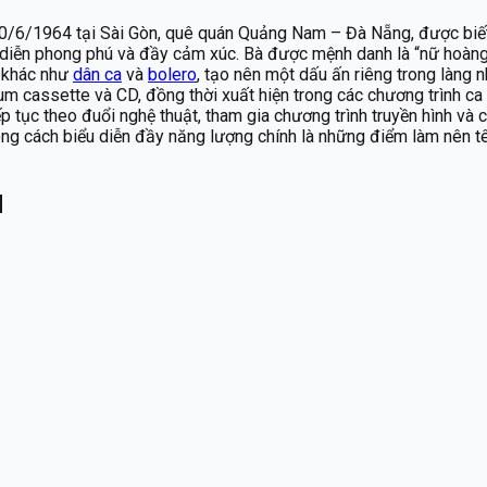
20/6/1964 tại Sài Gòn, quê quán Quảng Nam – Đà Nẵng, được biết 
h diễn phong phú và đầy cảm xúc. Bà được mệnh danh là “nữ hoàn
i khác như
dân ca
và
bolero
, tạo nên một dấu ấn riêng trong làng 
um cassette và CD, đồng thời xuất hiện trong các chương trình ca 
ếp tục theo đuổi nghệ thuật, tham gia chương trình truyền hình v
hong cách biểu diễn đầy năng lượng chính là những điểm làm nên t
H