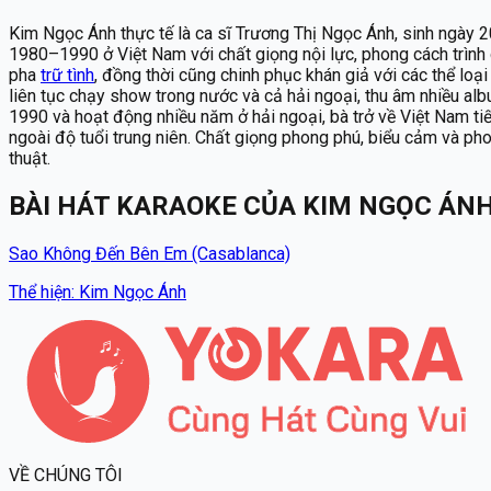
Kim Ngọc Ánh thực tế là ca sĩ Trương Thị Ngọc Ánh, sinh ngày 
1980–1990 ở Việt Nam với chất giọng nội lực, phong cách trìn
pha
trữ tình
, đồng thời cũng chinh phục khán giả với các thể loạ
liên tục chạy show trong nước và cả hải ngoại, thu âm nhiều alb
1990 và hoạt động nhiều năm ở hải ngoại, bà trở về Việt Nam ti
ngoài độ tuổi trung niên. Chất giọng phong phú, biểu cảm và p
thuật.
BÀI HÁT KARAOKE
CỦA
KIM NGỌC ÁN
Sao Không Đến Bên Em (Casablanca)
Thể hiện
:
Kim Ngọc Ánh
VỀ CHÚNG TÔI