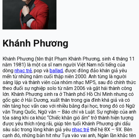
Khánh Phương
Khánh Phương (tên thật Phạm Khánh Phương, sinh 4 tháng 11
năm 1981) là một ca sĩ nam người Việt Nam nổi tiếng của
dòng
nhạc trẻ
, pop và
ballad
, được đông đảo khán giả yêu
mến từ những năm cuối thập niên 2000. Anh từng là người
sáng lập và thành viên của nhóm nhạc MP5, sau đó chính thức
theo đuổi sự nghiệp solo từ năm 2006 và gặt hái thành công
lớn. Khánh Phương sinh ra ở Thành phố Hồ Chí Minh nhưng có
gốc gác ở Hải Dương, xuất thân trong gia đình khá giả và có
nền tảng học vấn cao với nhiều bằng đại học, trong đó có Ngữ
văn Trung Quốc, Ngữ văn – Báo chí và Luật. Sự nghiệp của anh
tỏa sáng khi ca khúc “Chiếc khăn gió ấm” trở thành hiện tượng
được yêu thích rộng rãi, giúp tên tuổi Khánh Phương ghi dấu
sâu sắc trong lòng khán giả yêu
nhạc trẻ
thế hệ 8X – 9X. Bên
cạnh đó, những bản hit như Tựa vào vai anh, Ngàn lần khắc tên