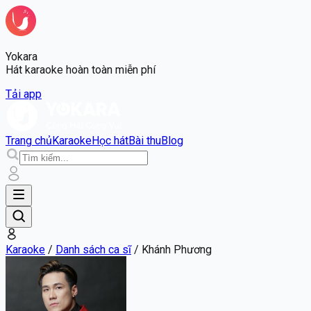
Yokara
Hát karaoke hoàn toàn miễn phí
Tải app
Trang chủ
Karaoke
Học hát
Bài thu
Blog
Karaoke
/
Danh sách ca sĩ
/
Khánh Phương