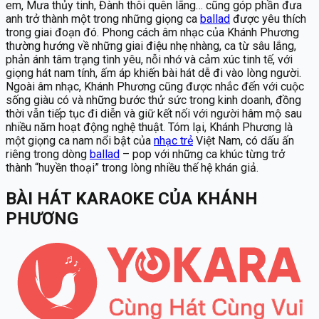
em, Mưa thủy tinh, Đành thôi quên lãng… cũng góp phần đưa
anh trở thành một trong những giọng ca
ballad
được yêu thích
trong giai đoạn đó. Phong cách âm nhạc của Khánh Phương
thường hướng về những giai điệu nhẹ nhàng, ca từ sâu lắng,
phản ánh tâm trạng tình yêu, nỗi nhớ và cảm xúc tinh tế, với
giọng hát nam tính, ấm áp khiến bài hát dễ đi vào lòng người.
Ngoài âm nhạc, Khánh Phương cũng được nhắc đến với cuộc
sống giàu có và những bước thử sức trong kinh doanh, đồng
thời vẫn tiếp tục đi diễn và giữ kết nối với người hâm mộ sau
nhiều năm hoạt động nghệ thuật. Tóm lại, Khánh Phương là
một giọng ca nam nổi bật của
nhạc trẻ
Việt Nam, có dấu ấn
riêng trong dòng
ballad
– pop với những ca khúc từng trở
thành “huyền thoại” trong lòng nhiều thế hệ khán giả.
BÀI HÁT KARAOKE
CỦA
KHÁNH
PHƯƠNG