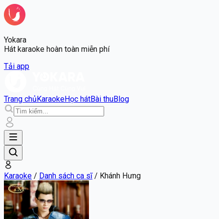
Yokara
Hát karaoke hoàn toàn miễn phí
Tải app
Trang chủ
Karaoke
Học hát
Bài thu
Blog
Karaoke
/
Danh sách ca sĩ
/
Khánh Hưng