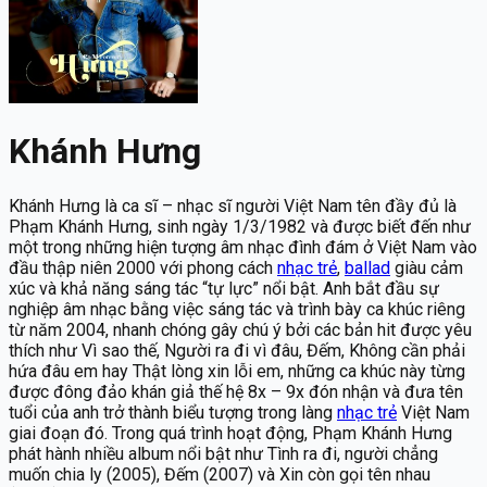
Khánh Hưng
Khánh Hưng là ca sĩ – nhạc sĩ người Việt Nam tên đầy đủ là
Phạm Khánh Hưng, sinh ngày 1/3/1982 và được biết đến như
một trong những hiện tượng âm nhạc đình đám ở Việt Nam vào
đầu thập niên 2000 với phong cách
nhạc trẻ
,
ballad
giàu cảm
xúc và khả năng sáng tác “tự lực” nổi bật. Anh bắt đầu sự
nghiệp âm nhạc bằng việc sáng tác và trình bày ca khúc riêng
từ năm 2004, nhanh chóng gây chú ý bởi các bản hit được yêu
thích như Vì sao thế, Người ra đi vì đâu, Đếm, Không cần phải
hứa đâu em hay Thật lòng xin lỗi em, những ca khúc này từng
được đông đảo khán giả thế hệ 8x – 9x đón nhận và đưa tên
tuổi của anh trở thành biểu tượng trong làng
nhạc trẻ
Việt Nam
giai đoạn đó. Trong quá trình hoạt động, Phạm Khánh Hưng
phát hành nhiều album nổi bật như Tình ra đi, người chẳng
muốn chia ly (2005), Đếm (2007) và Xin còn gọi tên nhau