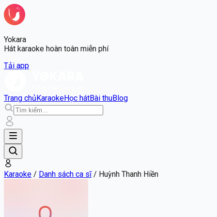
Yokara
Hát karaoke hoàn toàn miễn phí
Tải app
Trang chủ
Karaoke
Học hát
Bài thu
Blog
Karaoke
/
Danh sách ca sĩ
/
Huỳnh Thanh Hiền