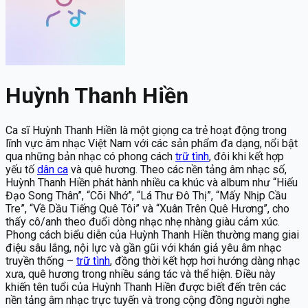
Huỳnh Thanh Hiền
Ca sĩ Huỳnh Thanh Hiền là một giọng ca trẻ hoạt động trong
lĩnh vực âm nhạc Việt Nam với các sản phẩm đa dạng, nổi bật
qua những bản nhạc có phong cách
trữ tình
, đôi khi kết hợp
yếu tố
dân ca
và quê hương. Theo các nền tảng âm nhạc số,
Huỳnh Thanh Hiền phát hành nhiều ca khúc và album như “Hiếu
Đạo Song Thân”, “Cõi Nhớ”, “Lá Thư Đô Thị”, “Mấy Nhịp Cầu
Tre”, “Về Dầu Tiếng Quê Tôi” và “Xuân Trên Quê Hương”, cho
thấy cô/anh theo đuổi dòng nhạc nhẹ nhàng giàu cảm xúc.
Phong cách biểu diễn của Huỳnh Thanh Hiền thường mang giai
điệu sâu lắng, nội lực và gần gũi với khán giả yêu âm nhạc
truyền thống –
trữ tình
, đồng thời kết hợp hơi hướng dàng nhạc
xưa, quê hương trong nhiều sáng tác và thể hiện. Điều này
khiến tên tuổi của Huỳnh Thanh Hiền được biết đến trên các
nền tảng âm nhạc trực tuyến và trong cộng đồng người nghe