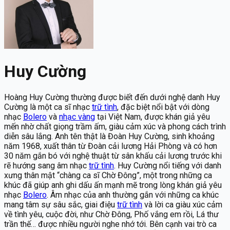
Huy Cường
Hoàng Huy Cường thường được biết đến dưới nghệ danh Huy
Cường là một ca sĩ nhạc
trữ tình
, đặc biệt nổi bật với dòng
nhạc
Bolero
và
nhạc vàng
tại Việt Nam, được khán giả yêu
mến nhờ chất giọng trầm ấm, giàu cảm xúc và phong cách trình
diễn sâu lắng. Anh tên thật là Đoàn Huy Cường, sinh khoảng
năm 1968, xuất thân từ Đoàn cải lương Hải Phòng và có hơn
30 năm gắn bó với nghệ thuật từ sân khấu cải lương trước khi
rẽ hướng sang âm nhạc
trữ tình
. Huy Cường nổi tiếng với danh
xưng thân mật “chàng ca sĩ Chờ Đông”, một trong những ca
khúc đã giúp anh ghi dấu ấn mạnh mẽ trong lòng khán giả yêu
nhạc
Bolero
. Âm nhạc của anh thường gắn với những ca khúc
mang tâm sự sâu sắc, giai điệu
trữ tình
và lời ca giàu xúc cảm
về tình yêu, cuộc đời, như Chờ Đông, Phố vắng em rồi, Lá thư
trần thế… được nhiều người nghe nhớ tới. Bên cạnh vai trò ca