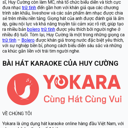
sĩ, Huy Cường còn làm MC, nhà tổ chức biểu diễn và tích cực
đưa nhạc
trữ tình
đến gần hơn với khán giả qua các chương
trình sân khấu, liveshow và các sản phẩm âm nhạc được chia
sẻ trên nhiều nền tảng. Giọng hát của anh được đánh giá là ấm
áp, giàu nội lực và khả năng truyền tải cảm xúc rõ rệt, giúp tạo
ra nhiều bản
bolero
trữ tình
được yêu thích bởi người nghe ở
nhiều độ tuổi. Tóm lại, Huy Cường là một trong những giọng ca
trữ tình
–
Bolero
được khán giả trong nước đặc biệt yêu thích,
với sự nghiệp bền bỉ, phong cách biểu diễn sâu sắc và những
ca khúc gắn liền với trái tim người nghe.
BÀI HÁT KARAOKE
CỦA
HUY CƯỜNG
VỀ CHÚNG TÔI
Yokara
là ứng dụng hát karaoke online hàng đầu Việt Nam, với