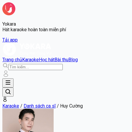
Yokara
Hát karaoke hoàn toàn miễn phí
Tải app
Trang chủ
Karaoke
Học hát
Bài thu
Blog
Karaoke
/
Danh sách ca sĩ
/
Huy Cường