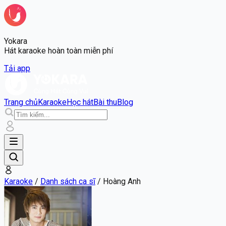
Yokara
Hát karaoke hoàn toàn miễn phí
Tải app
Trang chủ
Karaoke
Học hát
Bài thu
Blog
Karaoke
/
Danh sách ca sĩ
/
Hoàng Anh