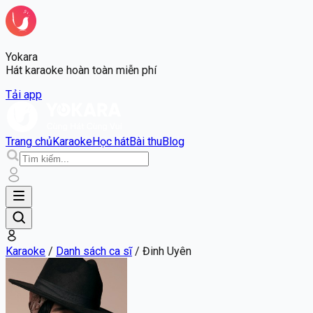
Yokara
Hát karaoke hoàn toàn miễn phí
Tải app
Trang chủ
Karaoke
Học hát
Bài thu
Blog
Karaoke
/
Danh sách ca sĩ
/
Đinh Uyên