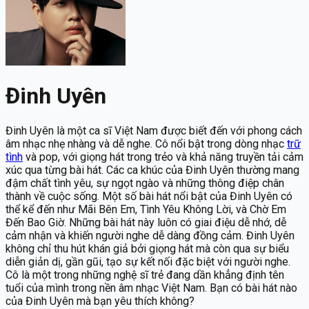
Đinh Uyên
Đinh Uyên là một ca sĩ Việt Nam được biết đến với phong cách
âm nhạc nhẹ nhàng và dễ nghe. Cô nổi bật trong dòng nhạc
trữ
tình
và pop, với giọng hát trong trẻo và khả năng truyền tải cảm
xúc qua từng bài hát. Các ca khúc của Đinh Uyên thường mang
đậm chất tình yêu, sự ngọt ngào và những thông điệp chân
thành về cuộc sống. Một số bài hát nổi bật của Đinh Uyên có
thể kể đến như Mãi Bên Em, Tình Yêu Không Lời, và Chờ Em
Đến Bao Giờ. Những bài hát này luôn có giai điệu dễ nhớ, dễ
cảm nhận và khiến người nghe dễ dàng đồng cảm. Đinh Uyên
không chỉ thu hút khán giả bởi giọng hát mà còn qua sự biểu
diễn giản dị, gần gũi, tạo sự kết nối đặc biệt với người nghe.
Cô là một trong những nghệ sĩ trẻ đang dần khẳng định tên
tuổi của mình trong nền âm nhạc Việt Nam. Bạn có bài hát nào
của Đinh Uyên mà bạn yêu thích không?