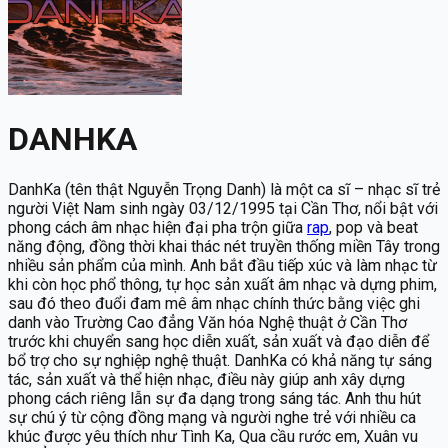
DANHKA
DanhKa (tên thật Nguyễn Trọng Danh) là một ca sĩ – nhạc sĩ trẻ
người Việt Nam sinh ngày 03/12/1995 tại Cần Thơ, nổi bật với
phong cách âm nhạc hiện đại pha trộn giữa
rap
, pop và beat
năng động, đồng thời khai thác nét truyền thống miền Tây trong
nhiều sản phẩm của mình. Anh bắt đầu tiếp xúc và làm nhạc từ
khi còn học phổ thông, tự học sản xuất âm nhạc và dựng phim,
sau đó theo đuổi đam mê âm nhạc chính thức bằng việc ghi
danh vào Trường Cao đẳng Văn hóa Nghệ thuật ở Cần Thơ
trước khi chuyển sang học diễn xuất, sản xuất và đạo diễn để
bổ trợ cho sự nghiệp nghệ thuật. DanhKa có khả năng tự sáng
tác, sản xuất và thể hiện nhạc, điều này giúp anh xây dựng
phong cách riêng lẫn sự đa dạng trong sáng tác. Anh thu hút
sự chú ý từ cộng đồng mạng và người nghe trẻ với nhiều ca
khúc được yêu thích như Tình Ka, Qua cầu rước em, Xuân vu