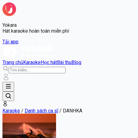
Yokara
Hát karaoke hoàn toàn miễn phí
Tải app
Trang chủ
Karaoke
Học hát
Bài thu
Blog
Karaoke
/
Danh sách ca sĩ
/
DANHKA