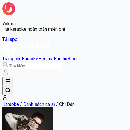
Yokara
Hát karaoke hoàn toàn miễn phí
Tải app
Trang chủ
Karaoke
Học hát
Bài thu
Blog
Karaoke
/
Danh sách ca sĩ
/
Chi Dân